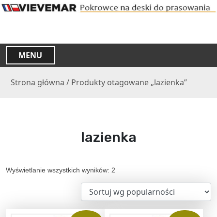
S
k
i
p
t
MENU
o
c
Strona główna
/ Produkty otagowane „lazienka”
o
n
t
e
n
lazienka
t
P
Wyświetlanie wszystkich wyników: 2
o
s
o
r