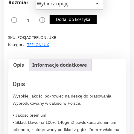
Rozmiar
e
t
r
u
i
w
a
Dodaj do koszyka
l
o
l
o
t
n
SKU:
POKJAC-TEFLONLUXB
ś
n
a
Kategoria:
TEFLONLUX
ć
a
c
P
c
e
o
e
n
Opis
Informacje dodatkowe
k
n
a
r
a
w
o
w
y
Opis
w
y
n
Wysokiej jakości pokrowiec na deskę do prasowania.
i
n
o
Wyprodukowany w całości w Polsce.
e
o
s
c
s
i
• Jakość premium.
n
i
:
• Skład: Bawełna 100% 140g/m2 powlekana aluminium i
a
ł
3
teflonem, zintegrowany podkład z gąbki 2mm + włóknina
d
a
1