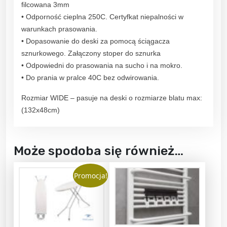
filcowana 3mm
e
:
.
• Odporność cieplna 250C. Certyfkat niepalności w
s
3
0
warunkach prasowania.
k
5
0
• Dopasowanie do deski za pomocą ściągacza
ę
.
z
sznurkowego. Załączony stoper do sznurka
T
0
ł
• Odpowiedni do prasowania na sucho i na mokro.
E
0
.
• Do prania w pralce 40C bez odwirowania.
F
z
L
ł
Rozmiar WIDE – pasuje na deski o rozmiarze blatu max:
O
.
(132x48cm)
N
L
U
Może spodoba się również…
X
-
Promocja!
K
W
I
A