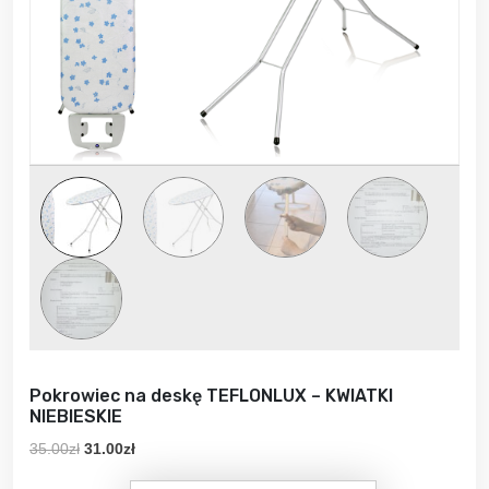
Pokrowiec na deskę TEFLONLUX – KWIATKI
NIEBIESKIE
P
A
35.00
zł
31.00
zł
i
k