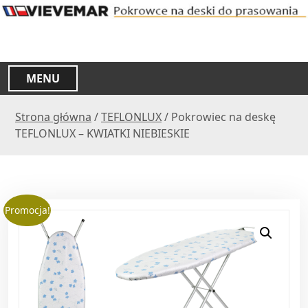
S
k
i
p
t
MENU
o
c
Strona główna
/
TEFLONLUX
/ Pokrowiec na deskę
o
TEFLONLUX – KWIATKI NIEBIESKIE
n
t
e
n
t
Promocja!