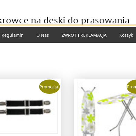
Regulamin
O Nas
ZWROT I REKLAMACJA
Koszyk
Promocja!
Prom